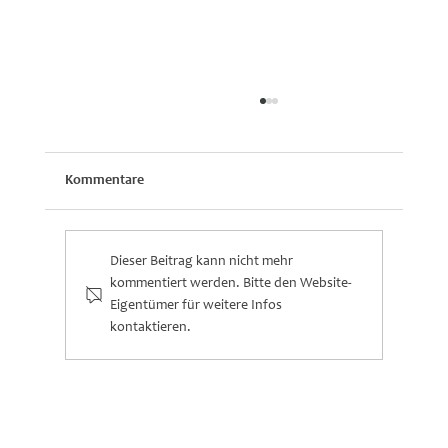
Kommentare
Dieser Beitrag kann nicht mehr
kommentiert werden. Bitte den Website-
Eigentümer für weitere Infos
kontaktieren.
Feinmotorische Meilensteine bei Kindern
(0–6 Jahre)