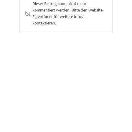
Dieser Beitrag kann nicht mehr
kommentiert werden. Bitte den Website-
Eigentümer für weitere Infos
kontaktieren.
Feinmotorische Meilensteine bei Kindern
(0–6 Jahre)