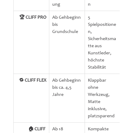
ung
n
🏆 CLIFF PRO
Ab Gehbeginn 
5 
100 
bis 
Spielpositione
Grundschule
n, 
Sicherheitsma
tte aus 
Kunstleder, 
höchste 
Stabilität
🔁 CLIFF FLEX
Ab Gehbeginn 
Klappbar 
100 
bis ca. 4,5 
ohne 
Jahre
Werkzeug, 
Matte 
inklusive, 
platzsparend
🏠 CLIFF 
Ab 18 
Kompakte 
60 k