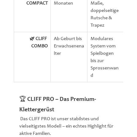
COMPACT
Monaten
Maße, 
doppelseitige 
Rutsche & 
Trapez
🌿 CLIFF 
Ab Geburt bis 
Modulares 
60 k
COMBO
Erwachsenena
System vom 
lter
Spielbogen 
bis zur 
Sprossenwan
d
🏆 CLIFF PRO – Das Premium-
Klettergerüst
 Das CLIFF PRO ist unser stabilstes und 
vielseitigstes Modell – ein echtes Highlight für 
aktive Familien.