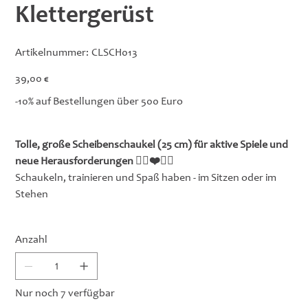
Klettergerüst
Artikelnummer:
Artikelnummer:
CLSCH013
CLSCH013
Preis
39,00 €
-10% auf Bestellungen über 500 Euro
Tolle, große Scheibenschaukel (25 cm) für aktive Spiele und
neue Herausforderungen 🤸‍♀️❤️🤸‍♂️
Schaukeln, trainieren und Spaß haben - im Sitzen oder im
Stehen
Anzahl
Nur noch 7 verfügbar