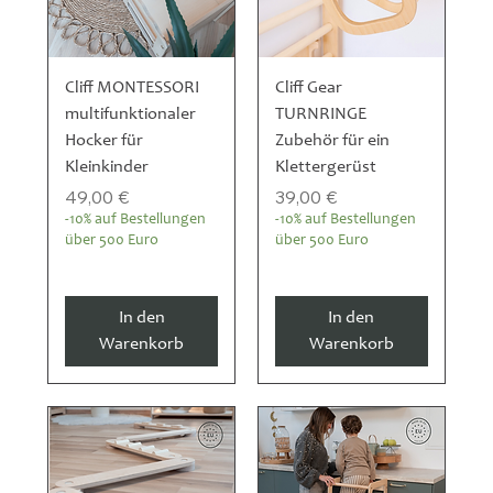
Cliff MONTESSORI
Cliff Gear
multifunktionaler
TURNRINGE
Hocker für
Zubehör für ein
Kleinkinder
Klettergerüst
Preis
Preis
49,00 €
39,00 €
-10% auf Bestellungen
-10% auf Bestellungen
über 500 Euro
über 500 Euro
In den
In den
Warenkorb
Warenkorb