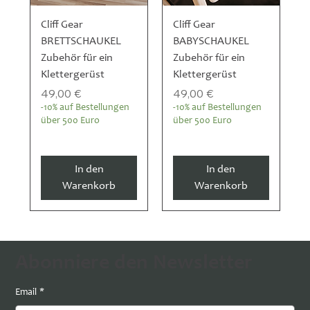
Cliff Gear
Cliff Gear
BRETTSCHAUKEL
BABYSCHAUKEL
Zubehör für ein
Zubehör für ein
Klettergerüst
Klettergerüst
Preis
Preis
49,00 €
49,00 €
-10% auf Bestellungen
-10% auf Bestellungen
über 500 Euro
über 500 Euro
In den
In den
Warenkorb
Warenkorb
Abonniere den Newsletter
Email
*