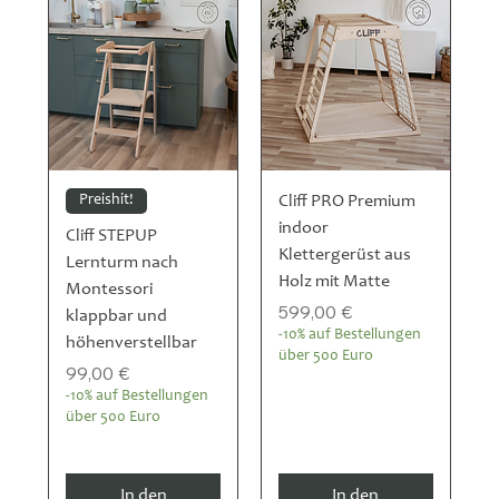
Preishit!
Cliff PRO Premium
indoor
Cliff STEPUP
Klettergerüst aus
Lernturm nach
Holz mit Matte
Montessori
Preis
599,00 €
klappbar und
-10% auf Bestellungen
höhenverstellbar
über 500 Euro
Preis
99,00 €
-10% auf Bestellungen
über 500 Euro
In den
In den