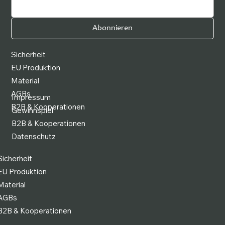
Abonnieren
Sicherheit
EU Produktion
Material
AGBs
Impressum
B2B & Kooperationen
Gewinnspiel
B2B & Kooperationen
Datenschutz
Sicherheit
EU Produktion
Material
AGBs
B2B & Kooperationen