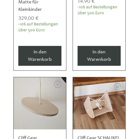
Preis
14,90 €
Matte für
-10% auf Bestellungen
Kleinkinder
über 500 Euro
Preis
329,00 €
-10% auf Bestellungen
über 500 Euro
In den
In den
Warenkorb
Warenkorb
Cliff Gear
Cliff Gear SCHAUKEL