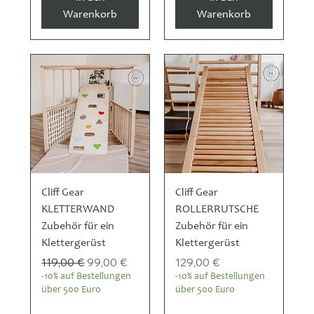
Warenkorb
Warenkorb
Cliff Gear
Cliff Gear
KLETTERWAND
ROLLERRUTSCHE
Zubehör für ein
Zubehör für ein
Klettergerüst
Klettergerüst
Standardpreis
Sale-Preis
Preis
119,00 €
99,00 €
129,00 €
-10% auf Bestellungen
-10% auf Bestellungen
über 500 Euro
über 500 Euro