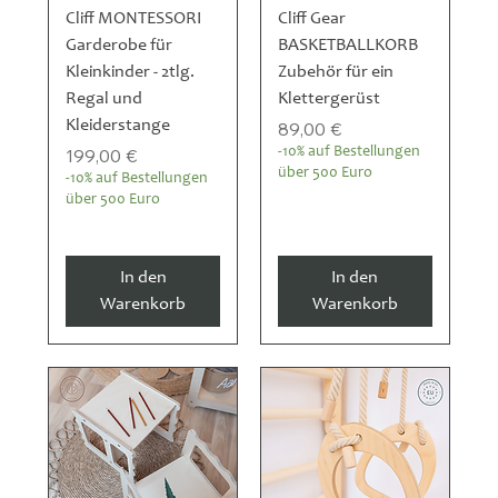
Cliff MONTESSORI
Cliff Gear
Garderobe für
BASKETBALLKORB
Kleinkinder - 2tlg.
Zubehör für ein
Regal und
Klettergerüst
Kleiderstange
Preis
89,00 €
Preis
199,00 €
-10% auf Bestellungen
über 500 Euro
-10% auf Bestellungen
über 500 Euro
In den
In den
Warenkorb
Warenkorb