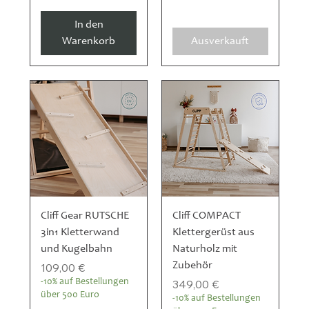
In den
Warenkorb
Ausverkauft
Cliff Gear RUTSCHE
Cliff COMPACT
3in1 Kletterwand
Klettergerüst aus
und Kugelbahn
Naturholz mit
Preis
Zubehör
109,00 €
Preis
-10% auf Bestellungen
349,00 €
über 500 Euro
-10% auf Bestellungen