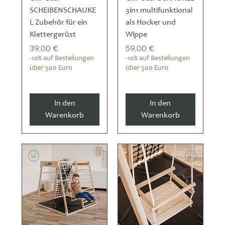
SCHEIBENSCHAUKE
3in1 multifunktional
L Zubehör für ein
als Hocker und
Klettergerüst
Wippe
Preis
Preis
39,00 €
59,00 €
-10% auf Bestellungen
-10% auf Bestellungen
über 500 Euro
über 500 Euro
In den
In den
Warenkorb
Warenkorb