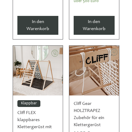
über 500 Euro
In den
In den
Warenkorb
Warenkorb
Klappbar
Cliff Gear
HOLZTRAPEZ
Cliff FLEX
Zubehör für ein
klappbares
Klettergerüst
Klettergerüst mit