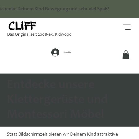
Schenke Deinem Kind Bewegung und sehr viel Spaß!
Das Original seit 2008-ex. Kidwood
Anmelden
Entdecke unsere
Klettergerüste und
Montessori Möbel
Statt Bildschirmzeit bieten wir Deinem Kind attraktive