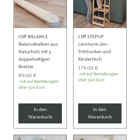
Cliff BALANCE
Cliff STEPUP
Balancebalken aus
Lernturm 2in1 -
Naturholz mit 5
Tritthocker und
doppelseitigen
Kindertisch
Bretter
Preis
179,00 €
Preis
89,00 €
-10% auf Bestellungen
über 500 Euro
-10% auf Bestellungen
über 500 Euro
In den
In den
Warenkorb
Warenkorb