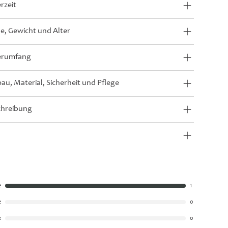
erzeit
, Gewicht und Alter
erumfang
au, Material, Sicherheit und Pflege
chreibung
e
1
e
0
e
0