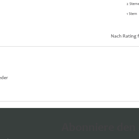
2 Stern
1 Stern
Nach Rating f
eder
Abonniere den