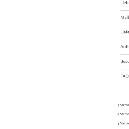
Lief
Maße
Lief
Aufb
Bes
FAQ
5 Stern
4 Stern
3 Stern