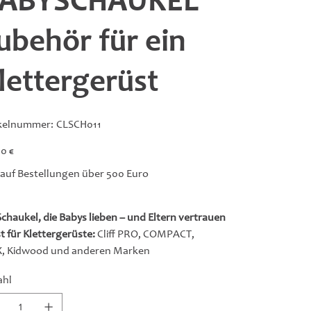
ABYSCHAUKEL
ubehör für ein
lettergerüst
Artikelnummer:
ikelnummer:
CLSCH011
CLSCH011
0 €
 auf Bestellungen über 500 Euro
Schaukel, die Babys lieben – und Eltern vertrauen
t für Klettergerüste:
Cliff PRO, COMPACT,
X, Kidwood und anderen Marken
ahl