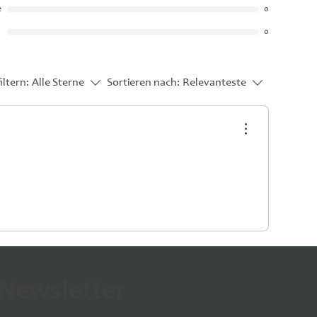
e
0
0
iltern:
Alle Sterne
Sortieren nach:
Relevanteste
 Newsletter