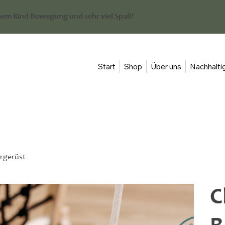
em Kind Bewegung und sehr viel Spaß!
Start
Shop
Über uns
Nachhaltig
ergerüst
C