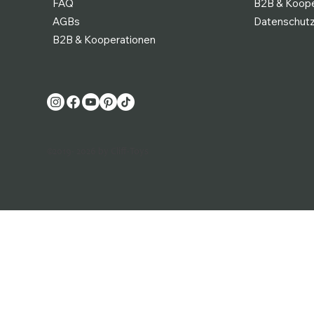
FAQ
B2B & Koope
AGBs
Datenschut
B2B & Kooperationen
©2019- 2026 by Cliff-Toys