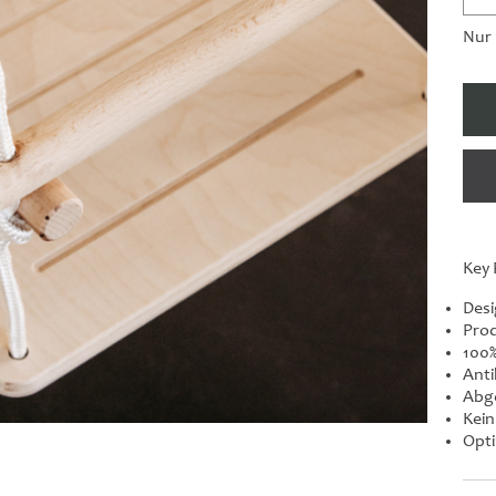
Nur 
Key 
Desi
Prod
100%
Anti
Abg
Kein
Opti