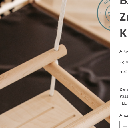
B
Z
K
Art
Preis
49,0
-10%
Die 
Pass
FLE
Anz