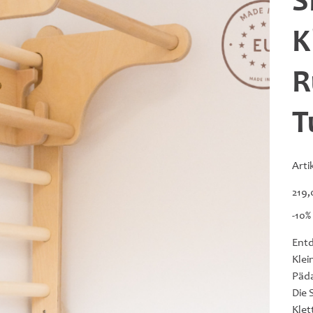
S
K
R
T
Art
Preis
219,
-10%
Entd
Klei
Päda
Die 
Klet