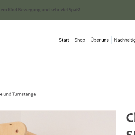
em Kind Bewegung und sehr viel Spaß!
Start
Shop
Über uns
Nachhaltig
he und Turnstange
C