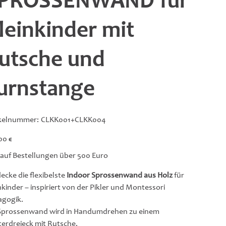
PROSSENWAND für
leinkinder mit
utsche und
urnstange
Artikelnummer:
ikelnummer:
CLKK001+CLKK004
CLKK001+CLKK004
00 €
 auf Bestellungen über 500 Euro
ecke die flexibelste
Indoor Sprossenwand aus Holz
für
nkinder – inspiriert von der Pikler und Montessori
gogik.
Sprossenwand wird in Handumdrehen zu einem
terdreieck mit Rutsche.