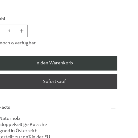
ahl
noch 9 verfügbar
In den Warenkorb
Sofortkauf
Facts
Naturholz
. doppelseitige Rutsche
gned in Österreich
estellt zu 100% in der EU