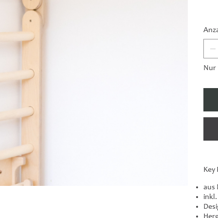
Anz
Nur 
Key 
aus 
inkl
Desi
Herg