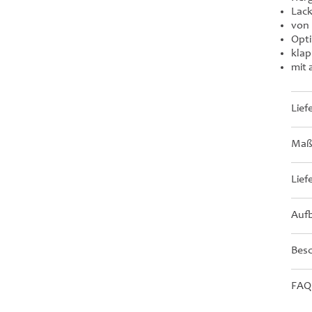
Lack
von 
Opti
klap
mit
Lief
Maße
Lief
Aufb
Bes
FAQ