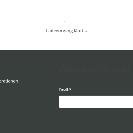
Ladevorgang läuft...
Abonniere den
rationen
z
Email
*