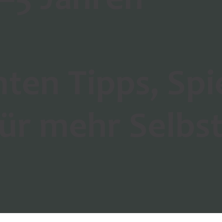
1–5 Jahren
hten Tipps, Spi
für mehr Selbs