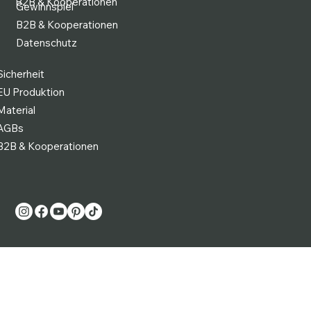
AGBs
Impressum
B2B & Kooperationen
Gewinnspiel
B2B & Kooperationen
Datenschutz
Sicherheit
EU Produktion
Material
AGBs
B2B & Kooperationen