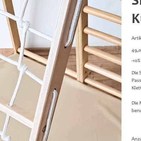
S
K
Art
Preis
49,0
-10%
Die 
Pass
Klet
Die 
benu
Anz