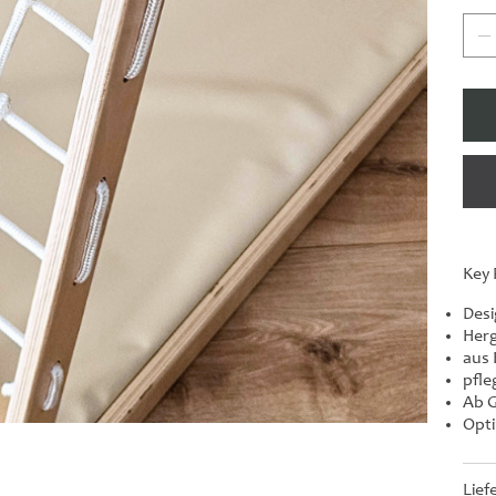
Key 
Desi
Herg
aus 
pfle
Ab 
Opti
Lief