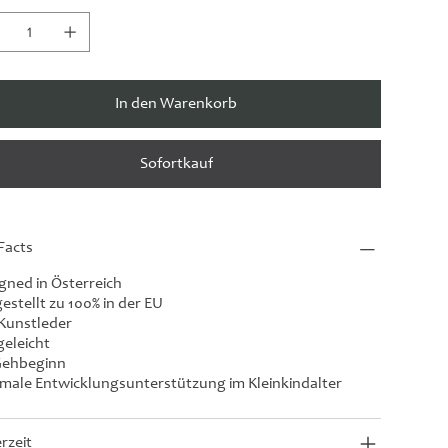
In den Warenkorb
Sofortkauf
Facts
gned in Österreich
estellt zu 100% in der EU
Kunstleder
geleicht
Gehbeginn
male Entwicklungsunterstützung im Kleinkindalter
erzeit