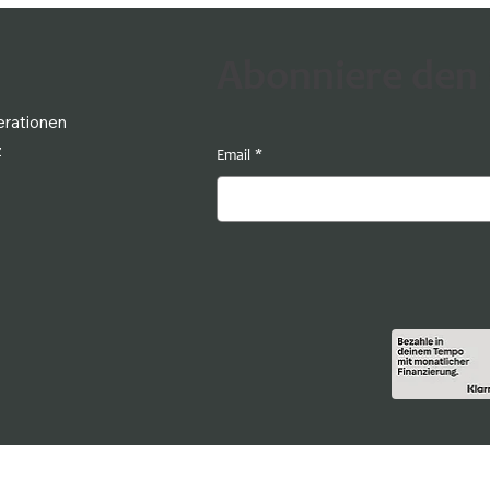
Abonniere den
rationen
z
Email
*