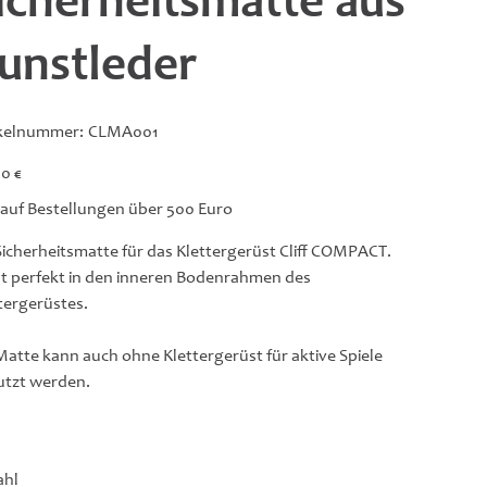
icherheitsmatte aus
unstleder
Artikelnummer:
ikelnummer:
CLMA001
CLMA001
0 €
 auf Bestellungen über 500 Euro
Sicherheitsmatte für das Klettergerüst Cliff COMPACT.
t perfekt in den inneren Bodenrahmen des
tergerüstes.
Matte kann auch ohne Klettergerüst für aktive Spiele
tzt werden.
ahl