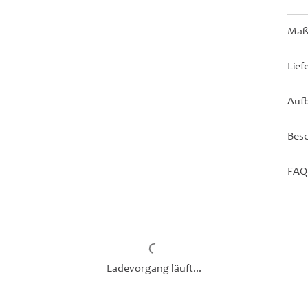
Maße
Lief
Aufb
Bes
FAQ
Ladevorgang läuft...